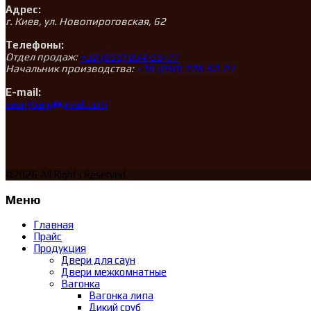
Адрес:
г. Киев, ул. Новопироговская, 62
Телефоны:
Отдел продаж:
+38 (050) 834-55-77
Начальник производства:
+38 (050) 728-52-21
E-mail:
saunybany@gmail.com
©2026 All Rights Reserved
Меню
Главная
Прайс
Продукция
Двери для саун
Двери межкомнатные
Вагонка
Вагонка липа
Дикий сруб