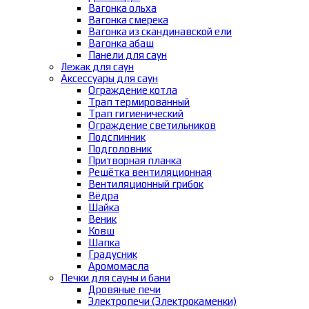
Вагонка ольха
Вагонка смерека
Вагонка из скандинавской ели
Вагонка абаш
Панели для саун
Лежак для саун
Аксессуары для саун
Ограждение котла
Трап термированный
Трап гигиенический
Ограждение светильников
Подспинник
Подголовник
Притворная планка
Решётка вентиляционная
Вентиляционный грибок
Вёдра
Шайка
Веник
Ковш
Шапка
Градусник
Аромомасла
Печки для сауны и бани
Дровяные печи
Электропечи (Электрокаменки)