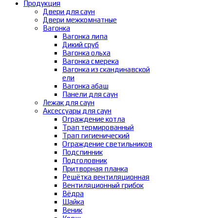
Продукция
Двери для саун
Двери межкомнатные
Вагонка
Вагонка липа
Дикий сруб
Вагонка ольха
Вагонка смерека
Вагонка из скандинавской
ели
Вагонка абаш
Панели для саун
Лежак для саун
Аксессуары для саун
Ограждение котла
Трап термированный
Трап гигиенический
Ограждение светильников
Подспинник
Подголовник
Притворная планка
Решётка вентиляционная
Вентиляционный грибок
Вёдра
Шайка
Веник