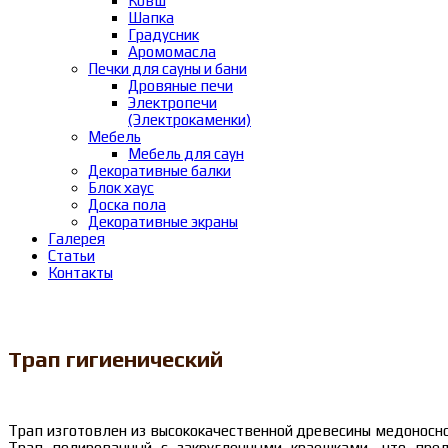
Ковш
Шапка
Градусник
Аромомасла
Печки для сауны и бани
Дровяные печи
Электропечи
(Электрокаменки)
Мебель
Мебель для саун
Декоративные балки
Блок хаус
Доска пола
Декоративные экраны
Галерея
Статьи
Контакты
Трап гигиенический
Трап изготовлен из высококачественной древесины медоносно
Трап полированный с закругленными краешками, что пред