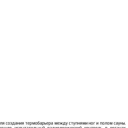
ля создания термобарьера между ступнями ног и полом сауны.
рошло испытательный радиологический контроль в органах