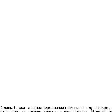
й липы. Служит для поддерживания гигиены на полу, а также д
отвращает попадания заноз под кожу ступень. Изделие п