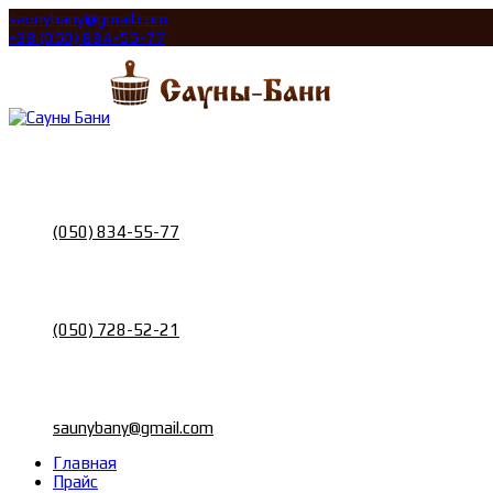
saunybany@gmail.com
+38 (050) 834-55-77
Call
Телефон
(050) 834-55-77
Call
Телефон
(050) 728-52-21
Email
Почта
saunybany@gmail.com
Главная
Прайс