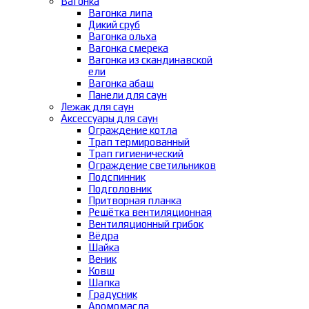
Вагонка
Вагонка липа
Дикий сруб
Вагонка ольха
Вагонка смерека
Вагонка из скандинавской
ели
Вагонка абаш
Панели для саун
Лежак для саун
Аксессуары для саун
Ограждение котла
Трап термированный
Трап гигиенический
Ограждение светильников
Подспинник
Подголовник
Притворная планка
Решётка вентиляционная
Вентиляционный грибок
Вёдра
Шайка
Веник
Ковш
Шапка
Градусник
Аромомасла