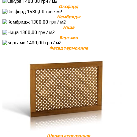
Оксфорд
Кембридж
Ница
Бергамо
Фасад термолипа
Ширма деревянная