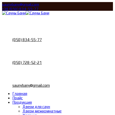
saunybany@gmail.com
+38 (050) 834-55-77
Call
Телефон
(050) 834-55-77
Call
Телефон
(050) 728-52-21
Email
Почта
saunybany@gmail.com
Главная
Прайс
Продукция
Двери для саун
Двери межкомнатные