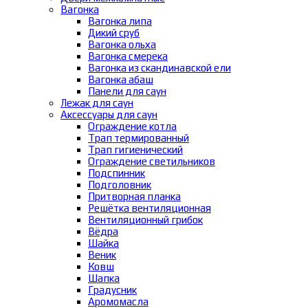
Вагонка
Вагонка липа
Дикий сруб
Вагонка ольха
Вагонка смерека
Вагонка из скандинавской ели
Вагонка абаш
Панели для саун
Лежак для саун
Аксессуары для саун
Ограждение котла
Трап термированный
Трап гигиенический
Ограждение светильников
Подспинник
Подголовник
Притворная планка
Решётка вентиляционная
Вентиляционный грибок
Вёдра
Шайка
Веник
Ковш
Шапка
Градусник
Аромомасла