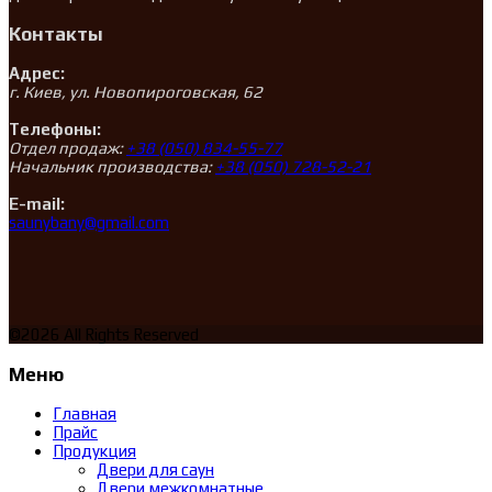
Контакты
Адрес:
г. Киев, ул. Новопироговская, 62
Телефоны:
Отдел продаж:
+38 (050) 834-55-77
Начальник производства:
+38 (050) 728-52-21
E-mail:
saunybany@gmail.com
©2026 All Rights Reserved
Меню
Главная
Прайс
Продукция
Двери для саун
Двери межкомнатные