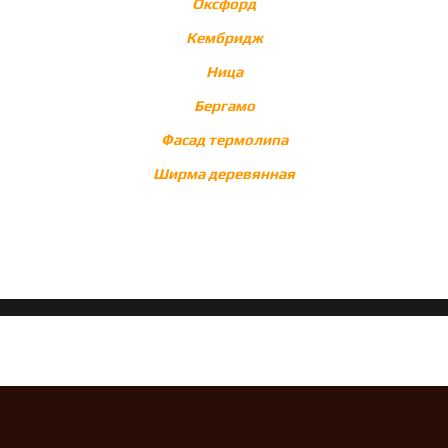
Оксфорд
Кембридж
Ница
Бергамо
Фасад термолипа
Ширма деревянная