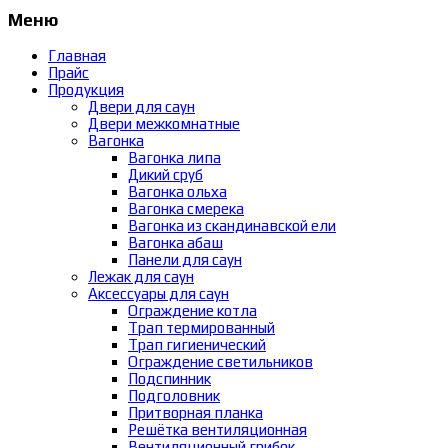
Меню
Главная
Прайс
Продукция
Двери для саун
Двери межкомнатные
Вагонка
Вагонка липа
Дикий сруб
Вагонка ольха
Вагонка смерека
Вагонка из скандинавской ели
Вагонка абаш
Панели для саун
Лежак для саун
Аксессуары для саун
Ограждение котла
Трап термированный
Трап гигиенический
Ограждение светильников
Подспинник
Подголовник
Притворная планка
Решётка вентиляционная
Вентиляционный грибок