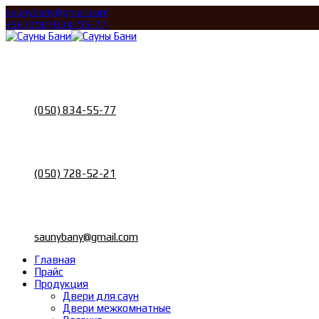
saunybany@gmail.com
+38 (050) 834-55-77
Call
Телефон
(050) 834-55-77
Call
Телефон
(050) 728-52-21
Email
Почта
saunybany@gmail.com
Главная
Прайс
Продукция
Двери для саун
Двери межкомнатные