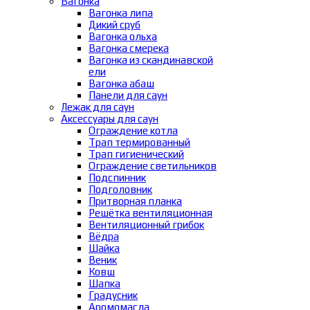
Вагонка
Вагонка липа
Дикий сруб
Вагонка ольха
Вагонка смерека
Вагонка из скандинавской
ели
Вагонка абаш
Панели для саун
Лежак для саун
Аксессуары для саун
Ограждение котла
Трап термированный
Трап гигиенический
Ограждение светильников
Подспинник
Подголовник
Притворная планка
Решётка вентиляционная
Вентиляционный грибок
Вёдра
Шайка
Веник
Ковш
Шапка
Градусник
Аромомасла