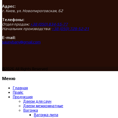
Адрес:
г. Киев, ул. Новопироговская, 62
Телефоны:
Отдел продаж:
+38 (050) 834-55-77
Начальник производства:
+38 (050) 728-52-21
E-mail:
saunybany@gmail.com
©2026 All Rights Reserved
Меню
Главная
Прайс
Продукция
Двери для саун
Двери межкомнатные
Вагонка
Вагонка липа