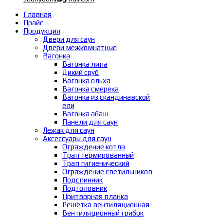
Главная
Прайс
Продукция
Двери для саун
Двери межкомнатные
Вагонка
Вагонка липа
Дикий сруб
Вагонка ольха
Вагонка смерека
Вагонка из скандинавской
ели
Вагонка абаш
Панели для саун
Лежак для саун
Аксессуары для саун
Ограждение котла
Трап термированный
Трап гигиенический
Ограждение светильников
Подспинник
Подголовник
Притворная планка
Решётка вентиляционная
Вентиляционный грибок