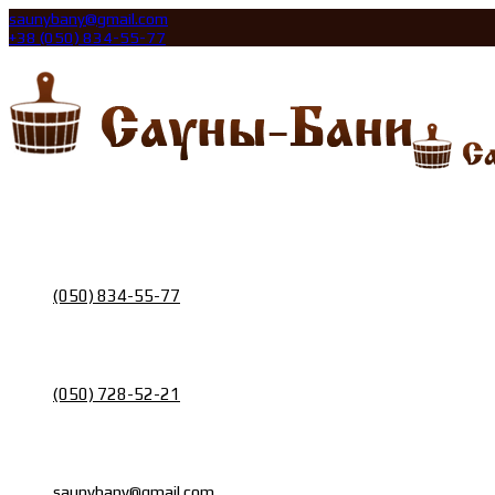
saunybany@gmail.com
+38 (050) 834-55-77
Call
Телефон
(050) 834-55-77
Call
Телефон
(050) 728-52-21
Email
Почта
saunybany@gmail.com