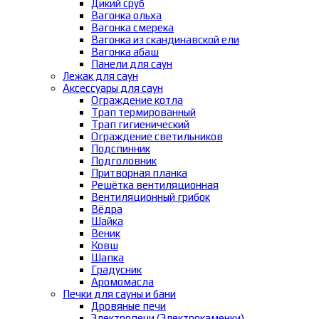
Дикий сруб
Вагонка ольха
Вагонка смерека
Вагонка из скандинавской ели
Вагонка абаш
Панели для саун
Лежак для саун
Аксессуары для саун
Ограждение котла
Трап термированный
Трап гигиенический
Ограждение светильников
Подспинник
Подголовник
Притворная планка
Решётка вентиляционная
Вентиляционный грибок
Вёдра
Шайка
Веник
Ковш
Шапка
Градусник
Аромомасла
Печки для сауны и бани
Дровяные печи
Электропечи (Электрокаменки)