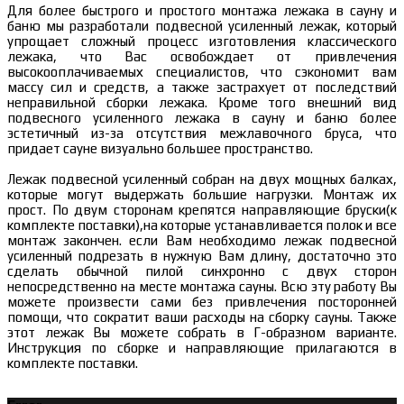
Для более быстрого и простого монтажа лежака в сауну и
баню мы разработали подвесной усиленный лежак, который
упрощает сложный процесс изготовления классического
лежака, что Вас освобождает от привлечения
высокооплачиваемых специалистов, что сэкономит вам
массу сил и средств, а также застрахует от последствий
неправильной сборки лежака. Кроме того внешний вид
подвесного усиленного лежака в сауну и баню более
эстетичный из-за отсутствия межлавочного бруса, что
придает сауне визуально большее пространство.
Лежак подвесной усиленный собран на двух мощных балках,
которые могут выдержать большие нагрузки. Монтаж их
прост. По двум сторонам крепятся направляющие бруски(к
комплекте поставки),на которые устанавливается полок и все
монтаж закончен. если Вам необходимо лежак подвесной
усиленный подрезать в нужную Вам длину, достаточно это
сделать обычной пилой синхронно с двух сторон
непосредственно на месте монтажа сауны. Всю эту работу Вы
можете произвести сами без привлечения посторонней
помощи, что сократит ваши расходы на сборку сауны. Также
этот лежак Вы можете собрать в Г-образном варианте.
Инструкция по сборке и направляющие прилагаются в
комплекте поставки.