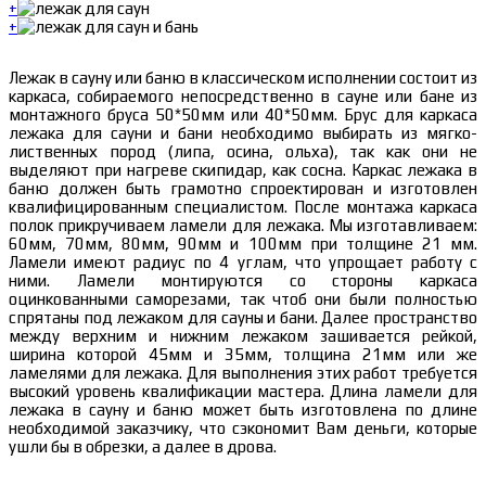
+
+
Лежак в сауну или баню в классическом исполнении состоит из
каркаса, собираемого непосредственно в сауне или бане из
монтажного бруса 50*50мм или 40*50мм. Брус для каркаса
лежака для сауни и бани необходимо выбирать из мягко-
лиственных пород (липа, осина, ольха), так как они не
выделяют при нагреве скипидар, как сосна. Каркас лежака в
баню должен быть грамотно спроектирован и изготовлен
квалифицированным специалистом. После монтажа каркаса
полок прикручиваем ламели для лежака. Мы изготавливаем:
60мм, 70мм, 80мм, 90мм и 100мм при толщине 21 мм.
Ламели имеют радиус по 4 углам, что упрощает работу с
ними. Ламели монтируются со стороны каркаса
оцинкованными саморезами, так чтоб они были полностью
спрятаны под лежаком для сауны и бани. Далее пространство
между верхним и нижним лежаком зашивается рейкой,
ширина которой 45мм и 35мм, толщина 21мм или же
ламелями для лежака. Для выполнения этих работ требуется
высокий уровень квалификации мастера. Длина ламели для
лежака в сауну и баню может быть изготовлена по длине
необходимой заказчику, что сэкономит Вам деньги, которые
ушли бы в обрезки, а далее в дрова.