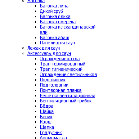
Вагонка
Вагонка липа
Дикий сруб
Вагонка ольха
Вагонка смерека
Вагонка из скандинавской
ели
Вагонка абаш
Панели для саун
Лежак для саун
Аксессуары для саун
Ограждение котла
Трап термированный
Трап гигиенический
Ограждение светильников
Подспинник
Подголовник
Притворная планка
Решётка вентиляционная
Вентиляционный грибок
Вёдра
Шайка
Веник
Ковш
Шапка
Градусник
Аромомасла