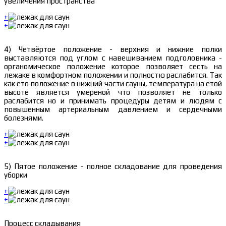
увеличения пространства
+
+
4) Четвёртое положение - верхния и нижние полки
выставляются под углом с навешиванием подголовника -
органомическое положение которое позволяет сесть на
лежаке в комфортном положении и полностю раслабится. Так
как ето положение в нижний части сауны, температура на етой
высоте является умереной что позволяет не только
раслабится но и принимать процедуры детям и людям с
повышенным артериальным давлением и сердечными
болезнями.
+
+
5) Пятое положение - полное складование для проведения
уборки
+
+
Процесс складывания