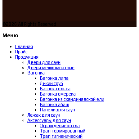
©2026 All Rights Reserved
Меню
Главная
Прайс
Продукция
Двери для саун
Двери межкомнатные
Вагонка
Вагонка липа
Дикий сруб
Вагонка ольха
Вагонка смерека
Вагонка из скандинавской ели
Вагонка абаш
Панели для саун
Лежак для саун
Аксессуары для саун
Ограждение котла
Трап термированный
Трап гигиенический