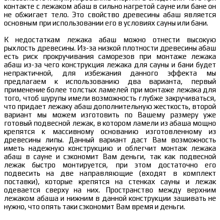
контакте с лежаком абаш в сильно нагретой сауне или бане он
не обжигает тело. Это свойство древесины абаш является
основным при использовании его в условиях сауны или бани.
К недостаткам лежака абаш можно отнести высокую
рыхлость древесины. Из-за низкой плотности древесины абаш
есть риск прокручивания саморезов при монтаже лежака
абаш из-за чего конструкция лежака для сауны и бани будет
непрактичной, для избежания данного эффекта мы
предлагаем к использованию два варианта, первый
применение более толстых ламелей при монтаже лежака для
того, чтоб шурупы имели возможность глубже закручиваться,
что придает лежаку абаш дополнительную жесткость, второй
вариант мы можем изготовить по Вашему размеру уже
готовый подвесной лежак, в котором ламели из абаша мощно
крепятся к массивному основанию изготовленному из
древесины липы. Данный вариант даст Вам возможность
иметь надежную конструкцию и облегчит монтаж лежака
абаш в сауне и сэкономит Вам деньги, так как подвесной
лежак быстро монтируется, при этом достаточно его
подвесить на две направляющие (входят в комплект
поставки), которые крепятся на стенках сауны и лежак
одевается сверху на них. Пространство между верхним
лежаком абаша и нижним в данной конструкции зашивать не
нужно, что опять таки сэкономит Вам время и деньги.