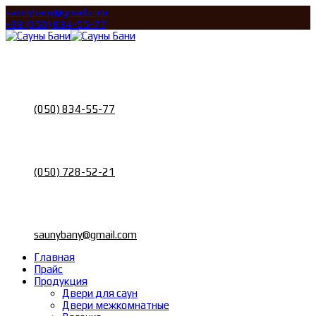
saunybany@gmail.com
+38 (050) 834-55-77
Call
Телефон
(050) 834-55-77
Call
Телефон
(050) 728-52-21
Email
Почта
saunybany@gmail.com
Главная
Прайс
Продукция
Двери для саун
Двери межкомнатные