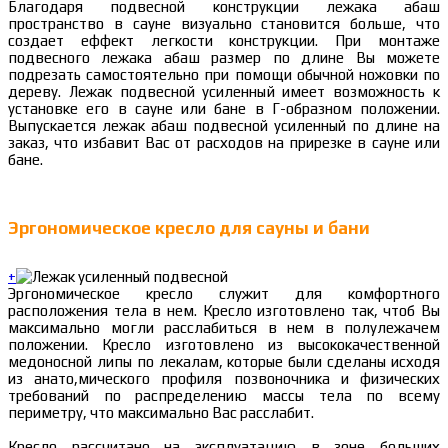
Благодаря подвесной конструкции лежака абаш
пространство в сауне визуально становится больше, что
создает еффект легкости конструкции. При монтаже
подвесного лежака абаш размер по длине Вы можете
подрезать самостоятельно при помощи обычной ножовки по
дереву. Лежак подвесной усиленный имеет возможность к
установке его в сауне или бане в Г-образном положении.
Выпускается лежак абаш подвесной усиленный по длине на
заказ, что избавит Вас от расходов на прирезке в сауне или
бане.
Эргономическое кресло для сауны и бани
+
Эргономическое кресло служит для комфортного
расположения тела в нем. Кресло изготовлено так, чтоб Вы
максимально могли расслабиться в нем в полулежачем
положении. Кресло изготовлено из высококачественной
медоносной липы по лекалам, которые были сделаны исходя
из анато,мического профиля позвоночника и физических
требований по распределению массы тела по всему
периметру, что максимально Вас расслабит.
Кресло рассчитано на эксплуатацию в зоне больших