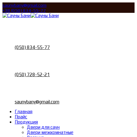
saunybany@gmail.com
+38 (050) 834-55-77
Call
Телефон
(050) 834-55-77
Call
Телефон
(050) 728-52-21
Email
Почта
saunybany@gmail.com
Главная
Прайс
Продукция
Двери для саун
Двери межкомнатные