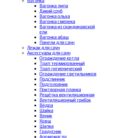
Вагонка
Вагонка липа
Дикий сруб
Вагонка ольха
Вагонка смерека
Вагонка из скандинавской
ели
Вагонка абаш
Панели для саун
Лежак для саун
Аксессуары для саун
Ограждение котла
Трап термированный
Трап гигиенический
Ограждение светильников
Подспинник
Подголовник
Притворная планка
Решётка вентиляционная
Вентиляционный грибок
Вёдра
Шайка
Веник
Ковш
Шапка
Градусник
Аромомасла