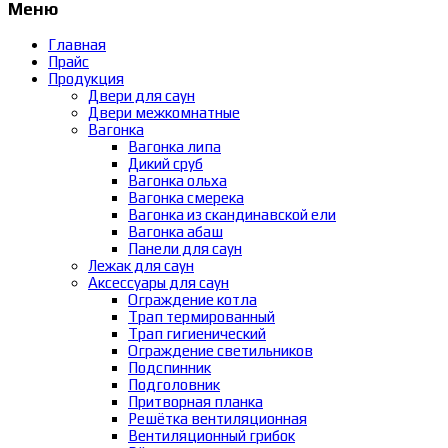
Меню
Главная
Прайс
Продукция
Двери для саун
Двери межкомнатные
Вагонка
Вагонка липа
Дикий сруб
Вагонка ольха
Вагонка смерека
Вагонка из скандинавской ели
Вагонка абаш
Панели для саун
Лежак для саун
Аксессуары для саун
Ограждение котла
Трап термированный
Трап гигиенический
Ограждение светильников
Подспинник
Подголовник
Притворная планка
Решётка вентиляционная
Вентиляционный грибок