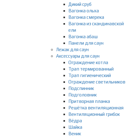
Дикий сруб
Вагонка ольха
Вагонка смерека
Вагонка из скандинавской
ели
Вагонка абаш
Панели для саун
Лежак для саун
Аксессуары для саун
Ограждение котла
Трап термированный
Трап гигиенический
Ограждение светильников
Подспинник
Подголовник
Притворная планка
Решётка вентиляционная
Вентиляционный грибок
Вёдра
Шайка
Веник