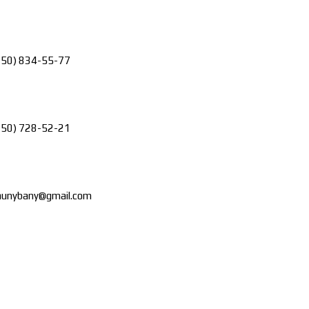
ll
Телефон
050) 834-55-77
ll
Телефон
050) 728-52-21
mail
Почта
aunybany@gmail.com