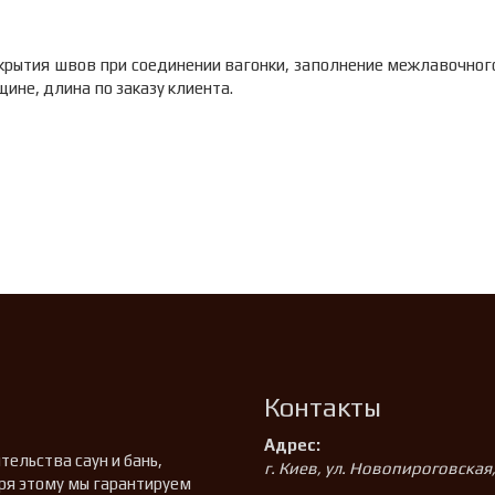
крытия швов при соединении вагонки, заполнение межлавочного
ине, длина по заказу клиента.
Контакты
Адрес:
ельства саун и бань,
г. Киев, ул. Новопироговская
ря этому мы гарантируем