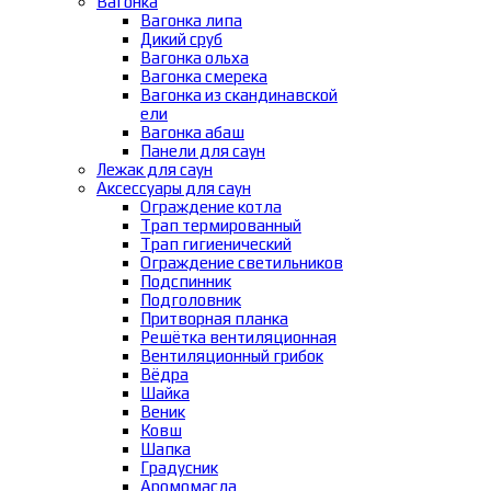
Вагонка
Вагонка липа
Дикий сруб
Вагонка ольха
Вагонка смерека
Вагонка из скандинавской
ели
Вагонка абаш
Панели для саун
Лежак для саун
Аксессуары для саун
Ограждение котла
Трап термированный
Трап гигиенический
Ограждение светильников
Подспинник
Подголовник
Притворная планка
Решётка вентиляционная
Вентиляционный грибок
Вёдра
Шайка
Веник
Ковш
Шапка
Градусник
Аромомасла