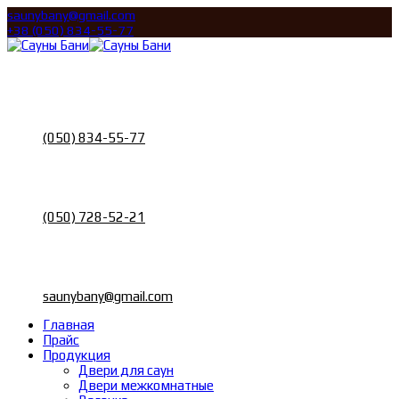
saunybany@gmail.com
+38 (050) 834-55-77
Call
Телефон
(050) 834-55-77
Call
Телефон
(050) 728-52-21
Email
Почта
saunybany@gmail.com
Главная
Прайс
Продукция
Двери для саун
Двери межкомнатные