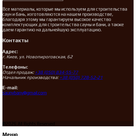
Все материалы, которые мы используем для строительства
саун и бань, изготовляются на нашем производстве,
благодаря этому мы гарантируем высокое качество
комплектующих для строительства сауны и бани, а также
даем гарантию на дальнейшую эксплуатацию.
Контакты
Адрес:
г. Киев, ул. Новопироговская, 62
Телефоны:
Отдел продаж:
+38 (050) 834-55-77
Начальник производства:
+38 (050) 728-52-21
E-mail:
saunybany@gmail.com
©2026 All Rights Reserved
Меню