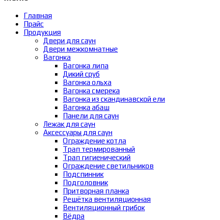
Главная
Прайс
Продукция
Двери для саун
Двери межкомнатные
Вагонка
Вагонка липа
Дикий сруб
Вагонка ольха
Вагонка смерека
Вагонка из скандинавской ели
Вагонка абаш
Панели для саун
Лежак для саун
Аксессуары для саун
Ограждение котла
Трап термированный
Трап гигиенический
Ограждение светильников
Подспинник
Подголовник
Притворная планка
Решётка вентиляционная
Вентиляционный грибок
Вёдра