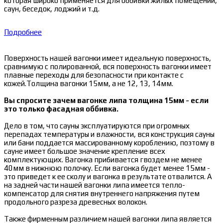
которая широко применяется для оббивки жилых помещений,
саун, беседок, лоджий и т.д.
Подробнее
Поверхность нашей вагонки имеет идеальную поверхность,
сравнимую с полированной, вся поверхность вагонки имеет
плавные переходы для безопасности при контакте с
кожей.Толщина вагонки 15мм, а не 12, 13, 14мм.
Вы спросите зачем вагонке липа толщина 15мм - если
это только фасадная оббивка.
Дело в том, что сауны эксплуатируются при огромных
перепадах температуры и влажности, вся конструкция сауны
или бани поддается массированному короблению, поэтому в
сауне имеет большое значение крепление всех
комплектующих. Вагонка прибивается гвоздем не менее
40мм в нижнюю полочку. Если вагонка будет менее 15мм -
это приведет к ее сколу и вагонка в результате отвалится. А
на задней части нашей вагонки липа имеется тепло-
компенсатор для снятия внутреннего напряжения путем
продольного разреза древесных волокон.
Также фирменным различием нашей вагонки липа является