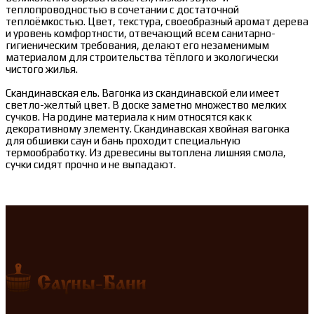
теплопроводностью в сочетании с достаточной
теплоёмкостью. Цвет, текстура, своеобразный аромат дерева
и уровень комфортности, отвечающий всем санитарно-
гигиеническим требования, делают его незаменимым
материалом для строительства тёплого и экологически
чистого жилья.
Скандинавская ель. Вагонка из скандинавской ели имеет
светло-желтый цвет. В доске заметно множество мелких
сучков. На родине материала к ним относятся как к
декоративному элементу. Скандинавская хвойная вагонка
для обшивки саун и бань проходит специальную
термообработку. Из древесины вытоплена лишняя смола,
сучки сидят прочно и не выпадают.