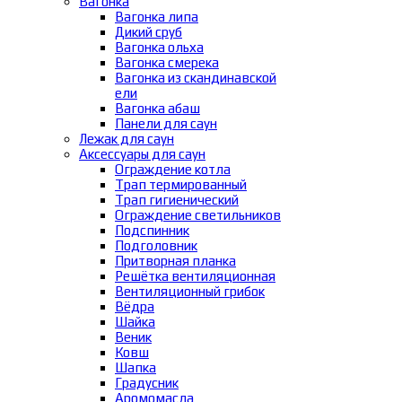
Вагонка
Вагонка липа
Дикий сруб
Вагонка ольха
Вагонка смерека
Вагонка из скандинавской
ели
Вагонка абаш
Панели для саун
Лежак для саун
Аксессуары для саун
Ограждение котла
Трап термированный
Трап гигиенический
Ограждение светильников
Подспинник
Подголовник
Притворная планка
Решётка вентиляционная
Вентиляционный грибок
Вёдра
Шайка
Веник
Ковш
Шапка
Градусник
Аромомасла