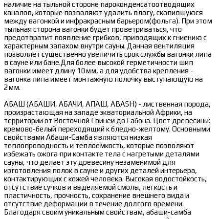
наличие на тыльной стороне пароконденсатоотводящих
каналов, которые позволяют удалить влагу, скопившуюся
между вагонкой и инфракрасным барьером(фольга). При этом
тыльная сторона вагонки будет проветриваться, что
предотвратит появление грибков, приводящих к гниению с
характерным запахом внутри сауны. Данная вентиляция
позволяет существенно увеличить срок службы вагонки липа
в сауне или бане.Для более высокой герметичности шип
вагонки имеет длину 10мм, а для удобства крепления -
вагонка липа имеет монтажную полочку выступающую на
2мм.
АБАШ (АБАШИ, АБАЧИ, АПАШ, ABASH) - лиственная порода,
произрастающая на западе экваториальной Африки, на
территории от Восточной Гвинеи до Габона. Цвет древесины:
кремово-белый переходящий к бледно-желтому. Основными
свойствами Абаши-Самба являются низкая
теплопроводность и теплоёмкость, которые позволяют
избежать ожога при контакте тела с нагретыми деталями
сауны, что делает эту древесину незаменимой для
изготовления полок в сауне и других деталей интерьера,
контактирующих с кожей человека. Высокая водостойкость,
отсутствие сучков и выделяемой смолы, легкость и
пластичность, прочность, сохранение внешнего вида и
отсутствие деформации в течение долгого времени.
Благодаря своим уникальным свойствам, абаши-самба