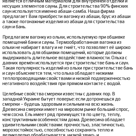
является отличным материалом для внутренней отделки и
несущих элементов сауны. Для строительства 90% финских
саун используется именно абаши-самба. Наша фирма
предлагает Вам приобрести вагонку из абаши, брус из абаши
а также погонажные изделия из абаши для строительства
саун и бань.
Предлагаем вагонку из ольхи, используемую при обшивке
помещений бани и сауны. Термообработанная вагонка из
ольхи не набирает влагу и не гниёт, что позволяет её широко
использовать для обшивки помещений, которые должны
выдерживать длительное воздействие влажности. Ольха с
давних времён используется при строительстве бань и саун.
Такая популярность изделий из ольхи при строительстве бань
и саун объясняется тем, что ольха обладает низкими
теплопроводящими свойствами и низкой подверженностью
негативного воздействия при прямом контакте с водой.
Целебные свойства смереки известны с давних пор. В
западной Украине бытует поверье: если дотронешься до
смереки – будешь здоровым и сильным на всю жизнь.
Древесина смереки имеет на мировом рынке больший спрос,
чем сосна. Ель имеет ряд преимуществ по цвету, теплу,
конструктивным особенностям дома. Древесина обладает
удивительными свойствами: прочностью, эластичностью,
морозостойкостью, способностью сохранять тепло и
великолепно обрабатывается, низкой звуко- и