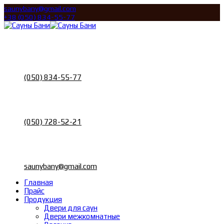
saunybany@gmail.com
+38 (050) 834-55-77
Call
Телефон
(050) 834-55-77
Call
Телефон
(050) 728-52-21
Email
Почта
saunybany@gmail.com
Главная
Прайс
Продукция
Двери для саун
Двери межкомнатные