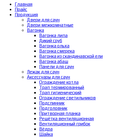
Главная
Прайс
Продукция
Двери для саун
Двери межкомнатные
Вагонка
Вагонка липа
Дикий сруб
Вагонка ольха
Вагонка смерека
Вагонка из скандинавской ели
Вагонка абаш
Панели для саун
Лежак для саун
Аксессуары для саун
Ограждение котла
Трап термированный
Трап гигиенический
Ограждение светильников
Подспинник
Подголовник
Притворная планка
Решётка вентиляционная
Вентиляционный грибок
Вёдра
Шайка