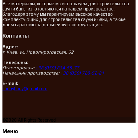
Все материалы, которые мы используем для строительства
саун и бань, изготовляются на нашем производстве,
благодаря этому мы гарантируем высокое качество
комплектующих для строительства сауны и бани, а также
даем гарантию на дальнейшую эксплуатацию.
Контакты
Адрес:
г. Киев, ул. Новопироговская, 62
Телефоны:
Отдел продаж:
+38 (050) 834-55-77
Начальник производства:
+38 (050) 728-52-21
E-mail:
saunybany@gmail.com
©2026 All Rights Reserved
Меню